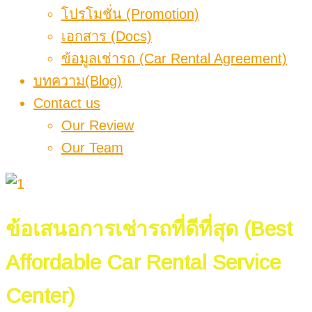
โปรโมชั่น (Promotion)
เอกสาร (Docs)
ข้อมูลเช่ารถ (Car Rental Agreement)
บทความ(Blog)
Contact us
Our Review
Our Team
ข้อเสนอการเช่ารถที่ดีที่สุด (Best
Affordable Car Rental Service
Center)