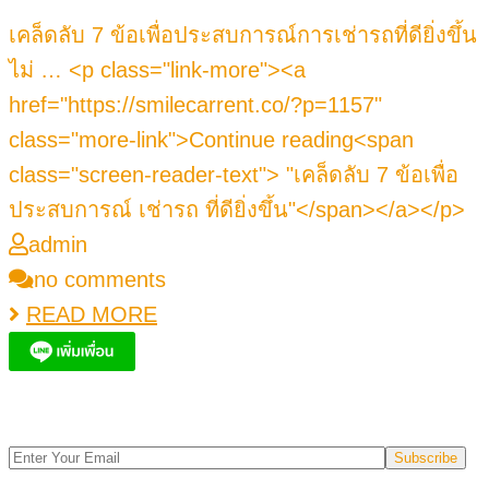
เคล็ดลับ 7 ข้อเพื่อประสบการณ์การเช่ารถที่ดียิ่งขึ้น
ไม่ … <p class="link-more"><a
href="https://smilecarrent.co/?p=1157"
class="more-link">Continue reading<span
class="screen-reader-text"> "เคล็ดลับ 7 ข้อเพื่อ
ประสบการณ์ เช่ารถ ที่ดียิ่งขึ้น"</span></a></p>
admin
no comments
READ MORE