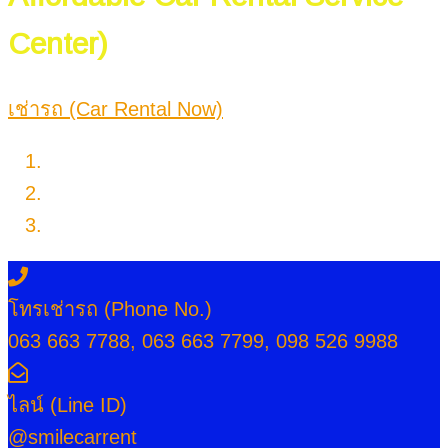
Center)
เช่ารถ (Car Rental Now)
โทรเช่ารถ (Phone No.)
063 663 7788, 063 663 7799, 098 526 9988
ไลน์ (Line ID)
@smilecarrent