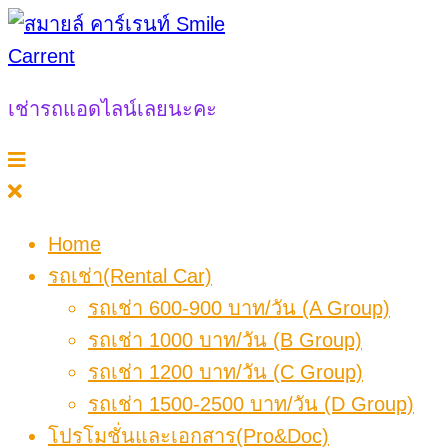
เช่ารถแอดไลน์เลยนะคะ
Home
รถเช่า(Rental Car)
รถเช่า 600-900 บาท/วัน (A Group)
รถเช่า 1000 บาท/วัน (B Group)
รถเช่า 1200 บาท/วัน (C Group)
รถเช่า 1500-2500 บาท/วัน (D Group)
โปรโมชั่นและเอกสาร(Pro&Doc)