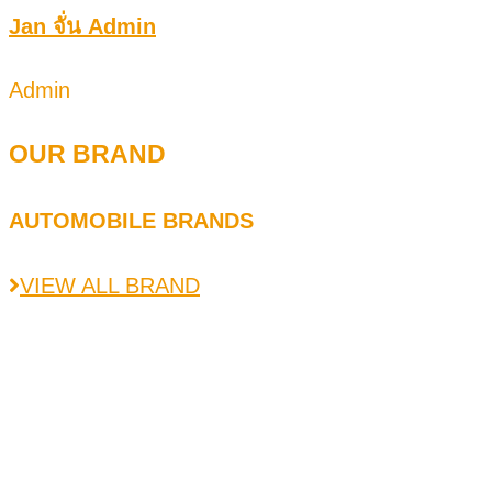
Jan จั่น Admin
Admin
OUR BRAND
AUTOMOBILE BRANDS
VIEW ALL BRAND