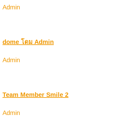
Admin
dome โดม Admin
Admin
Team Member Smile 2
Admin