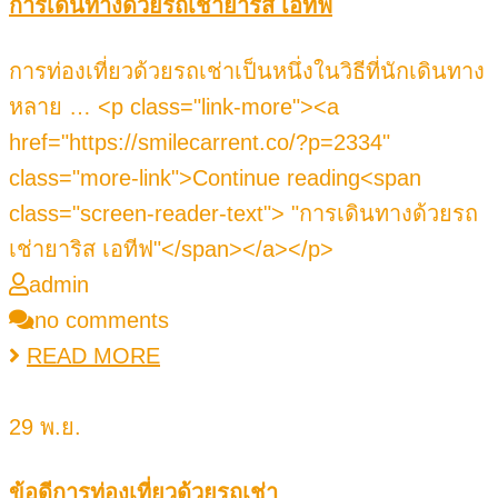
การเดินทางด้วยรถเช่ายาริส เอทีฟ
การท่องเที่ยวด้วยรถเช่าเป็นหนึ่งในวิธีที่นักเดินทาง
หลาย … <p class="link-more"><a
href="https://smilecarrent.co/?p=2334"
class="more-link">Continue reading<span
class="screen-reader-text"> "การเดินทางด้วยรถ
เช่ายาริส เอทีฟ"</span></a></p>
admin
no comments
READ MORE
29
พ.ย.
ข้อดีการท่องเที่ยวด้วยรถเช่า