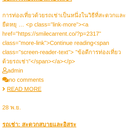
การท่องเที่ยวด้วยรถเช่าเป็นหนึ่งในวิธีที่สะดวกและ
ยืดหยุ … <p class="link-more"><a
href="https://smilecarrent.co/?p=2317"
class="more-link">Continue reading<span
class="screen-reader-text"> "ข้อดีการท่องเที่ยว
ด้วยรถเช่า"</span></a></p>
admin
no comments
READ MORE
28
พ.ย.
รถเช่า: สะดวกสบายและอิสระ