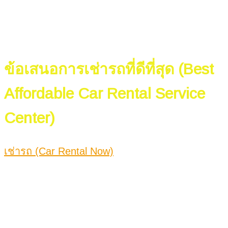
ข้อเสนอการเช่ารถที่ดีที่สุด (Best
Affordable Car Rental Service
Center)
เช่ารถ (Car Rental Now)