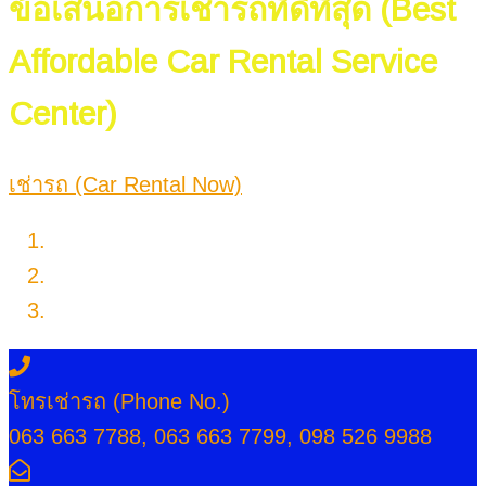
ข้อเสนอการเช่ารถที่ดีที่สุด (Best
Affordable Car Rental Service
Center)
เช่ารถ (Car Rental Now)
โทรเช่ารถ (Phone No.)
063 663 7788, 063 663 7799, 098 526 9988