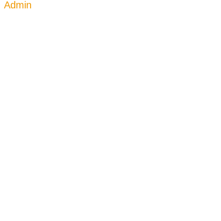
Admin