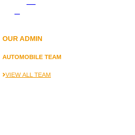
OUR ADMIN
AUTOMOBILE TEAM
VIEW ALL TEAM