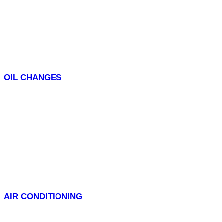
OIL CHANGES
AIR CONDITIONING